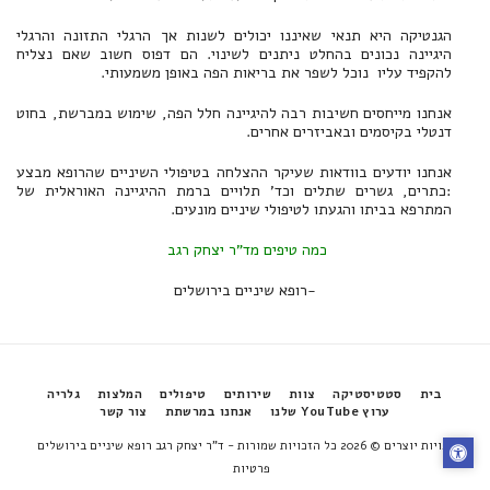
הגנטיקה היא תנאי שאיננו יכולים לשנות אך הרגלי התזונה והרגלי
היגיינה נכונים בהחלט ניתנים לשינוי. הם דפוס חשוב שאם נצליח
להקפיד עליו נוכל לשפר את בריאות הפה באופן משמעותי.
אנחנו מייחסים חשיבות רבה להיגיינה חלל הפה, שימוש במברשת, בחוט
דנטלי בקיסמים ובאביזרים אחרים.
אנחנו יודעים בוודאות שעיקר ההצלחה בטיפולי השיניים שהרופא מבצע
:כתרים, גשרים שתלים וכד' תלויים ברמת ההיגיינה האוראלית של
המתרפא בביתו והגעתו לטיפולי שיניים מונעים.
כמה טיפים מד"ר יצחק רגב
-רופא שיניים בירושלים
בית
סטטיסטיקה
צוות
שירותים
טיפולים
המלצות
גלריה
ערוץ YouTube שלנו
אנחנו במרשתת
צור קשר
זכויות יוצרים © 2026 כל הזכויות שמורות -
ד"ר יצחק רגב רופא שיניים בירושלים
פרטיות