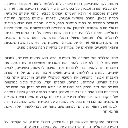
מתחת לקו החניכיים, החיידקים יכולים לפלוש וליצור אינספור בעיות .
יש לבצע הסרת אבנית על בסיס קבוע כדי להבטיח היגיינת פה . אך ורק
שיננית מוסמכת או רופא השניים יכולים לבצע ניקוי שיניים מקצועי,
הסרת פלאק, הסרת משקעי אבנית, ולזהות שינויים במנשך. היגיינה
דנטלית המוכרת גם בתור היגיינת הפה, היינה תהליך שבו מבוצע טיפול
דנטלי מונע שמטרתו להקטין את הסיכויים להתרחשותם של מקרי חירום
דנטליים. ישנם כללי היגיינת הפה שמתבצעים על ידי המתרפא בבית.
להרגלים אלה מתווסף טיפול דנטלי מונע של רופא שיניים ושיננית
מורשים. המתרפא אחראי על שמירה יומיומית של היגיינת הפה. השינניות
ורופאי השיניים אחראים על שמירה על בריאות הפה כטיפול מונע.
אחד הכללים של שמירה על היגיינת הפה הוא צחצוח שיניים, למרות
שצחצוח לבדו לא יכול להסיר את האבנית שמצטברת עם הזמן. את
האבנית יש להסיר כדי להפחית את הסיכון לרגישות בשיניים, לכאב
שיניים, לעששת, לדלקות חניכיים ואפילו איבוד השיניים. על ידי הסרת
האבנית אפשר להפחית את הסיכוי לטיפולי שיניים מורכבים יותר כגון
טיפול שורש, עקירות, כתרים, שתלים ועוד. בטיפול מונע במרפאת
שיניים של ד"ר יצחק רגב שיננית או רופא שיניים יבחן את השיניים,
החניכיים וחלל הפה כולו באופן מעמיק ביותר במטרה לספק טיפול במקרה
של ריקבון השן או מחלת חניכיים. ביקורים קבועים אצל רופא השיניים
והשיננית הם הכרחיים בכל גיל לשמירה על היגיינת הפה. ההמלצה היינה
לבקר אצל רופא השיניים לפחות פעם בחצי שנה כדי לשמור על היגיינת
פה נאותה.
הסיבות העיקריות לעששת הן : גנטיקה, הרגלי תזונה, אי הקפדה על
היגיינה אוראלית בבית אי הקפדה על הגעה טיפולים מונעים.